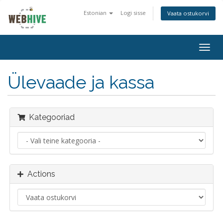
Estonian
Logi sisse
Vaata ostukorvi
Togg
navig
Ülevaade ja kassa
Kategooriad
Actions