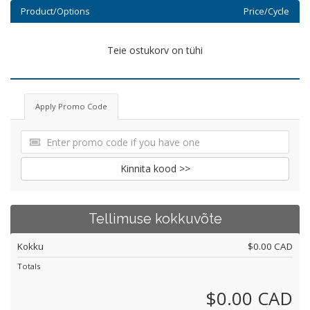
Product/Options
Price/Cycle
Teie ostukorv on tühi
Apply Promo Code
Kinnita kood >>
Tellimuse kokkuvõte
Kokku
$0.00 CAD
Totals
$0.00 CAD