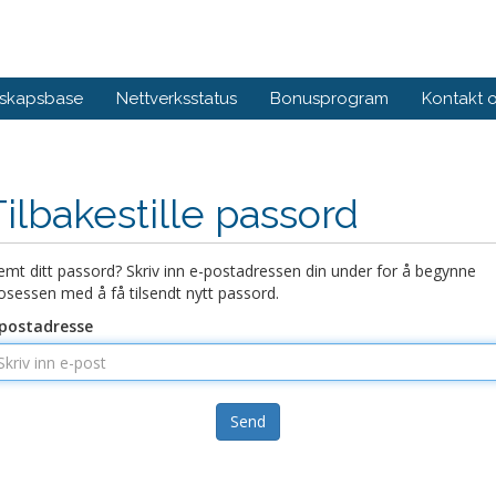
skapsbase
Nettverksstatus
Bonusprogram
Kontakt 
Tilbakestille passord
emt ditt passord? Skriv inn e-postadressen din under for å begynne
osessen med å få tilsendt nytt passord.
postadresse
Send