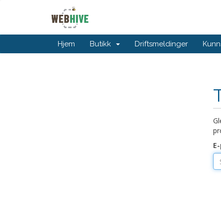
Hjem
Butikk
Driftsmeldinger
Kunn
Gl
pr
E-