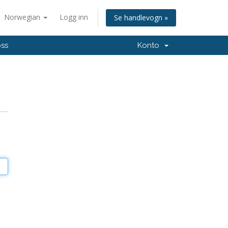
Norwegian
Logg inn
Se handlevogn »
oss
Konto