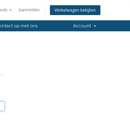
ands
Aanmelden
Winkelwagen bekijken
ntact op met ons
Account