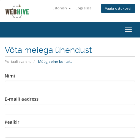
Estonian
Logi sisse
Vaata ostukorvi
Togg
navig
Võta meiega ühendust
Portaali avaleht
Müügieelne kontakt
Nimi
E-maili aadress
Pealkiri