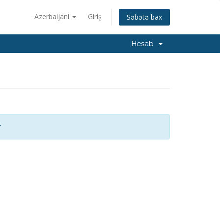
Azerbaijani
Giriş
Səbətə bax
Hesab
r