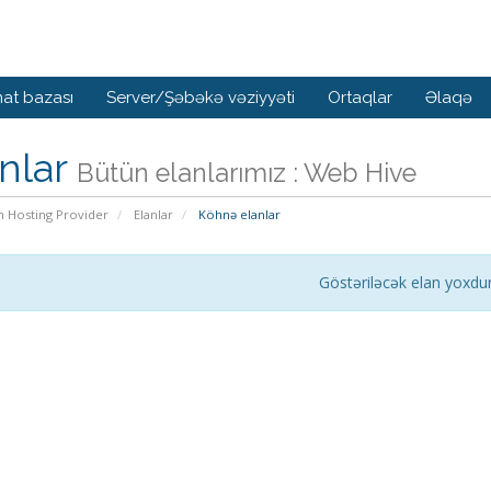
at bazası
Server/Şəbəkə vəziyyəti
Ortaqlar
Əlaqə
nlar
Bütün elanlarımız : Web Hive
n Hosting Provider
Elanlar
Köhnə elanlar
Göstəriləcək elan yoxdu