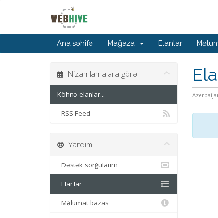
Ana səhifə
Mağaza
Elanlar
Məlum
Ela
Nizamlamalara görə
Köhnə elanlar...
Azerbaija
RSS Feed
Yardım
Dəstək sorğularım
Elanlar
Məlumat bazası